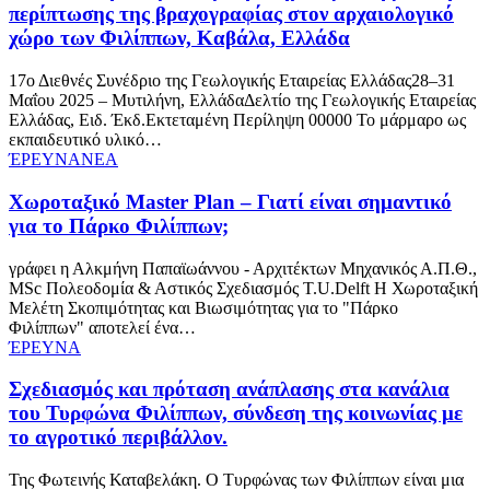
περίπτωσης της βραχογραφίας στον αρχαιολογικό
χώρο των Φιλίππων, Καβάλα, Ελλάδα
17ο Διεθνές Συνέδριο της Γεωλογικής Εταιρείας Ελλάδας28–31
Μαΐου 2025 – Μυτιλήνη, ΕλλάδαΔελτίο της Γεωλογικής Εταιρείας
Ελλάδας, Ειδ. Έκδ.Εκτεταμένη Περίληψη 00000 Το μάρμαρο ως
εκπαιδευτικό υλικό…
ΈΡΕΥΝΑ
ΝΕΑ
Χωροταξικό Master Plan – Γιατί είναι σημαντικό
για το Πάρκο Φιλίππων;
γράφει η Αλκμήνη Παπαϊωάννου - Αρχιτέκτων Μηχανικός Α.Π.Θ.,
MSc Πολεοδομία & Αστικός Σχεδιασμός T.U.Delft Η Χωροταξική
Μελέτη Σκοπιμότητας και Βιωσιμότητας για το "Πάρκο
Φιλίππων" αποτελεί ένα…
ΈΡΕΥΝΑ
Σχεδιασμός και πρόταση ανάπλασης στα κανάλια
του Τυρφώνα Φιλίππων, σύνδεση της κοινωνίας με
το αγροτικό περιβάλλον.
Της Φωτεινής Καταβελάκη. Ο Τυρφώνας των Φιλίππων είναι μια