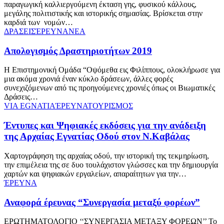
παραγωγική καλλιεργούμενη έκταση γης, φυσικού κάλλους,
μεγάλης πολιτιστικής και ιστορικής σημασίας. Βρίσκεται στην
καρδιά των νομών…
ΔΡΑΣΕΙΣ
ΈΡΕΥΝΑ
ΝΕΑ
Απολογισμός Δραστηριοτήτων 2019
Η Επιστημονική Ομάδα “Οψόμεθα εις Φιλίππους, ολοκλήρωσε για
μια ακόμα χρονιά έναν κύκλο δράσεων, άλλες φορές
συνεχιζόμενων από τις προηγούμενες χρονιές όπως οι Βιωματικές
Δράσεις…
VIA EGNATIA
ΈΡΕΥΝΑ
ΤΟΥΡΙΣΜΟΣ
Έντυπες και Ψηφιακές εκδόσεις για την ανάδειξη
της Αρχαίας Εγνατίας Οδού στον Ν.Καβάλας
Χαρτογράφηση της αρχαίας οδού, την ιστορική της τεκμηρίωση,
την επιμέλεια της σε δυο τουλάχιστον γλώσσες και την δημιουργία
χαρτών και ψηφιακών εργαλείων, απαραίτητων για την…
ΈΡΕΥΝΑ
Αναφορά έρευνας “Συνεργασία μεταξύ φορέων”
ΕΡΩΤΗΜΑΤΟΛΟΓΙΟ ‘‘ΣΥΝΕΡΓΑΣΙΑ ΜΕΤΑΞΥ ΦΟΡΕΩΝ’’ Το