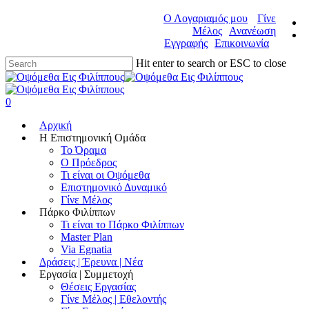
Ο Λογαριαμός μου
Γίνε
Μέλος
Ανανέωση
Εγγραφής
Επικοινωνία
Hit enter to search or ESC to close
0
Αρχική
Η Επιστημονική Ομάδα
Το Όραμα
Ο Πρόεδρος
Τι είναι οι Οψόμεθα
Επιστημονικό Δυναμικό
Γίνε Μέλος
Πάρκο Φιλίππων
Τι είναι το Πάρκο Φιλίππων
Master Plan
Via Egnatia
Δράσεις | Έρευνα | Νέα
Εργασία | Συμμετοχή
Θέσεις Εργασίας
Γίνε Μέλος | Εθελοντής