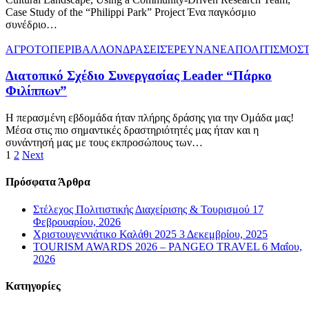
Case Study of the “Philippi Park” Project Ένα παγκόσμιο
συνέδριο…
ΑΓΡΟΤΟΠΕΡΙΒΑΛΛΟΝ
ΔΡΑΣΕΙΣ
ΈΡΕΥΝΑ
ΝΕΑ
ΠΟΛΙΤΙΣΜΟΣ
Διατοπικό Σχέδιο Συνεργασίας Leader “Πάρκο
Φιλίππων”
Η περασμένη εβδομάδα ήταν πλήρης δράσης για την Ομάδα μας!
Μέσα στις πιο σημαντικές δραστηριότητές μας ήταν και η
συνάντησή μας με τους εκπροσώπους των…
1
2
Next
Πρόσφατα Άρθρα
Στέλεχος Πολιτιστικής Διαχείρισης & Τουρισμού
17
Φεβρουαρίου, 2026
Χριστουγεννιάτικο Καλάθι 2025
3 Δεκεμβρίου, 2025
TOURISM AWARDS 2026 – PANGEO TRAVEL
6 Μαΐου,
2026
Kατηγορίες