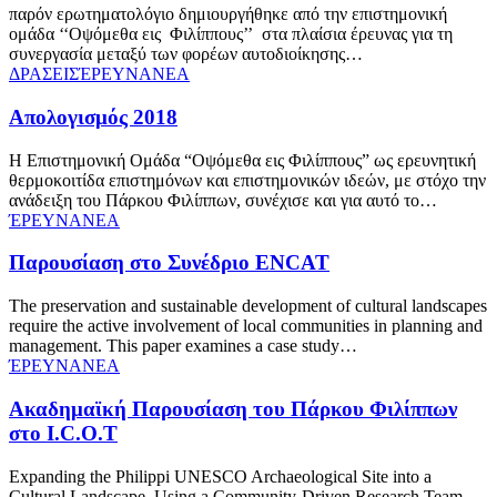
παρόν ερωτηματολόγιο δημιουργήθηκε από την επιστημονική
ομάδα ‘‘Οψόμεθα εις Φιλίππους’’ στα πλαίσια έρευνας για τη
συνεργασία μεταξύ των φορέων αυτοδιοίκησης…
ΔΡΑΣΕΙΣ
ΈΡΕΥΝΑ
ΝΕΑ
Απολογισμός 2018
Η Επιστημονική Ομάδα “Οψόμεθα εις Φιλίππους” ως ερευνητική
θερμοκοιτίδα επιστημόνων και επιστημονικών ιδεών, με στόχο την
ανάδειξη του Πάρκου Φιλίππων, συνέχισε και για αυτό το…
ΈΡΕΥΝΑ
ΝΕΑ
Παρουσίαση στο Συνέδριο ENCAT
The preservation and sustainable development of cultural landscapes
require the active involvement of local communities in planning and
management. This paper examines a case study…
ΈΡΕΥΝΑ
ΝΕΑ
Ακαδημαϊκή Παρουσίαση του Πάρκου Φιλίππων
στο I.C.Ο.T
Expanding the Philippi UNESCO Archaeological Site into a
Cultural Landscape, Using a Community-Driven Research Team,