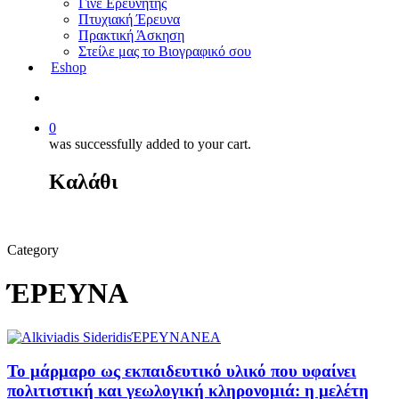
Γίνε Ερευνητής
Πτυχιακή Έρευνα
Πρακτική Άσκηση
Στείλε μας το Βιογραφικό σου
Eshop
0
was successfully added to your cart.
Καλάθι
Category
ΈΡΕΥΝΑ
ΈΡΕΥΝΑ
ΝΕΑ
Το μάρμαρο ως εκπαιδευτικό υλικό που υφαίνει
πολιτιστική και γεωλογική κληρονομιά: η μελέτη