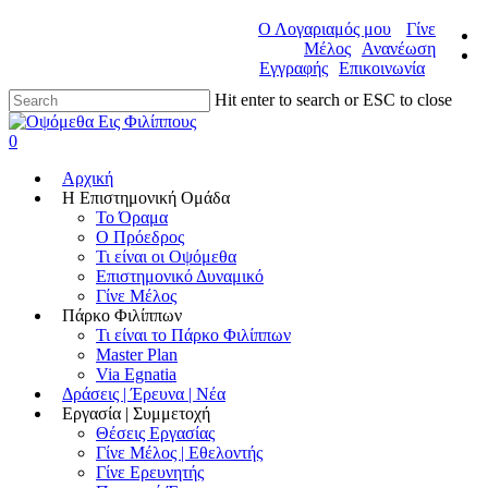
Ο Λογαριαμός μου
Γίνε
Μέλος
Ανανέωση
Εγγραφής
Επικοινωνία
Hit enter to search or ESC to close
0
Αρχική
Η Επιστημονική Ομάδα
Το Όραμα
Ο Πρόεδρος
Τι είναι οι Οψόμεθα
Επιστημονικό Δυναμικό
Γίνε Μέλος
Πάρκο Φιλίππων
Τι είναι το Πάρκο Φιλίππων
Master Plan
Via Egnatia
Δράσεις | Έρευνα | Νέα
Εργασία | Συμμετοχή
Θέσεις Εργασίας
Γίνε Μέλος | Εθελοντής
Γίνε Ερευνητής