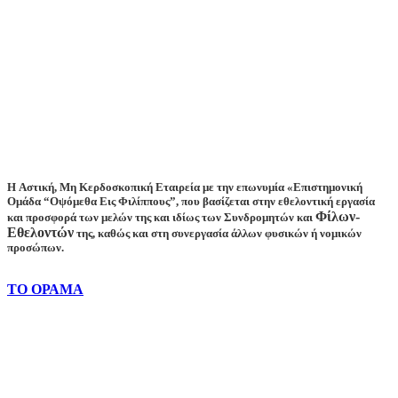
Η Aστική, Mη Kερδοσκοπική Εταιρεία με την επωνυμία «Επιστημονική
Ομάδα “Οψόμεθα Εις Φιλίππους”, που βασίζεται στην εθελοντική εργασία
Φίλων-
και προσφορά των μελών της και ιδίως των Συνδρομητών και
Εθελοντών
της, καθώς και στη συνεργασία άλλων φυσικών ή νομικών
προσώπων.
ΤΟ ΟΡΑΜΑ