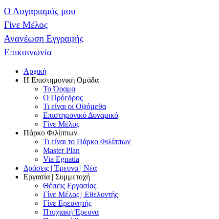
Ο Λογαριαμός μου
Γίνε Μέλος
Ανανέωση Εγγραφής
Επικοινωνία
Αρχική
Η Επιστημονική Ομάδα
Το Όραμα
Ο Πρόεδρος
Τι είναι οι Οψόμεθα
Επιστημονικό Δυναμικό
Γίνε Μέλος
Πάρκο Φιλίππων
Τι είναι το Πάρκο Φιλίππων
Master Plan
Via Egnatia
Δράσεις | Έρευνα | Νέα
Εργασία | Συμμετοχή
Θέσεις Εργασίας
Γίνε Μέλος | Εθελοντής
Γίνε Ερευνητής
Πτυχιακή Έρευνα