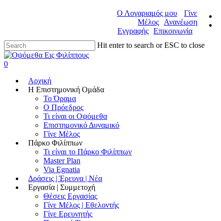
Ο Λογαριαμός μου
Γίνε
Μέλος
Ανανέωση
Εγγραφής
Επικοινωνία
Hit enter to search or ESC to close
0
Αρχική
Η Επιστημονική Ομάδα
Το Όραμα
Ο Πρόεδρος
Τι είναι οι Οψόμεθα
Επιστημονικό Δυναμικό
Γίνε Μέλος
Πάρκο Φιλίππων
Τι είναι το Πάρκο Φιλίππων
Master Plan
Via Egnatia
Δράσεις | Έρευνα | Νέα
Εργασία | Συμμετοχή
Θέσεις Εργασίας
Γίνε Μέλος | Εθελοντής
Γίνε Ερευνητής