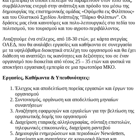
και εμπειρία) οι οποίοι επέλεξαν να παραμείνουν στον τόπο τους,
συμβάλλοντας ενεργά στην ανάπτυξη και πρόοδο του μέσω της
δημιουργίας της επιστημονικής ομάδας «Οψόμεθα εις Φιλίππους»
και του Ολιστικού Σχεδίου Ανάπτυξης “Πάρκο Φιλίππων”. Οι
δράσεις μας είναι καινοτόμες και πολυ-λειτουργικές στα πεδία του
πολιτισμού, του τουρισμού και του αγροτο-περιβάλλοντος.
Αναζητούμε ένα στέλεχος, από 18-30 ετών, με κάρτα ανεργίας
ΟΑΕΔ, που θα αναλάβει εργασίες και καθήκοντα σε συνεργασία
με τα υψηλόβαθμα διοικητικά στελέχη του οργανισμού και θα έχει
διάθεση να αναπτύξει τις ικανότητες και δεξιότητες του σε έναν
οργανισμό που διοικείται από νέους 25 – 35 ετών και φυσικά να
αποκτήσει εργασιακή εμπειρία σε μια πρωτοπόρα ΜΚΟ.
Εργασίες, Καθήκοντα & Υπευθυνότητες:
Έλεγχος και αποδελτίωση πορείας εργασιών και έργων του
οργανισμού
Συντονισμός, οργάνωση και αποδελτίωση μηνιαίων
συναντήσεων
Αναζήτηση εφαρμογών και εργαλείων για την βελτίωση της
οργανωτικής δομής του οργανισμού
Διαχείριση εταιρικής αλληλογραφίας, σύνταξη επιστολών,
τηλεφωνικές επικοινωνίες, διαχείριση ραντεβού
Δημιουργία ενημερώσεων και περιοδικών Newsletters,
διαχείριση και αναρτήσεις σε κοινωνικά δίκτυα και