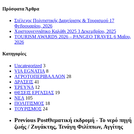
Πρόσφατα Άρθρα
Στέλεχος Πολιτιστικής Διαχείρισης & Τουρισμού
17
Φεβρουαρίου, 2026
Χριστουγεννιάτικο Καλάθι 2025
3 Δεκεμβρίου, 2025
TOURISM AWARDS 2026 – PANGEO TRAVEL
6 Μαΐου,
2026
Kατηγορίες
Uncategorized
3
VIA EGNATIA
8
ΑΓΡΟΤΟΠΕΡΙΒΑΛΛΟΝ
28
ΔΡΑΣΕΙΣ
41
ΈΡΕΥΝΑ
12
ΘΕΣΕΙΣ ΕΡΓΑΣΙΑΣ
19
ΝΕΑ
105
ΠΟΛΙΤΙΣΜΟΣ
18
ΤΟΥΡΙΣΜΟΣ
24
Previous Post
Θεματική εκδρομή - Το νερό πηγή
ζωής / Ζυγάκτης, Τενάγη Φιλίππων, Αγγίτης