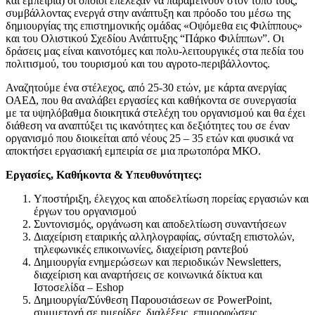
και εμπειρία) οι οποίοι επέλεξαν να παραμείνουν στον τόπο τους,
συμβάλλοντας ενεργά στην ανάπτυξη και πρόοδο του μέσω της
δημιουργίας της επιστημονικής ομάδας «Οψόμεθα εις Φιλίππους»
και του Ολιστικού Σχεδίου Ανάπτυξης “Πάρκο Φιλίππων”. Οι
δράσεις μας είναι καινοτόμες και πολυ-λειτουργικές στα πεδία του
πολιτισμού, του τουρισμού και του αγροτο-περιβάλλοντος.
Αναζητούμε ένα στέλεχος, από 25-30 ετών, με κάρτα ανεργίας
ΟΑΕΔ, που θα αναλάβει εργασίες και καθήκοντα σε συνεργασία
με τα υψηλόβαθμα διοικητικά στελέχη του οργανισμού και θα έχει
διάθεση να αναπτύξει τις ικανότητες και δεξιότητες του σε έναν
οργανισμό που διοικείται από νέους 25 – 35 ετών και φυσικά να
αποκτήσει εργασιακή εμπειρία σε μια πρωτοπόρα ΜΚΟ.
Εργασίες, Καθήκοντα & Υπευθυνότητες:
Υποστήριξη, έλεγχος και αποδελτίωση πορείας εργασιών και
έργων του οργανισμού
Συντονισμός, οργάνωση και αποδελτίωση συναντήσεων
Διαχείριση εταιρικής αλληλογραφίας, σύνταξη επιστολών,
τηλεφωνικές επικοινωνίες, διαχείριση ραντεβού
Δημιουργία ενημερώσεων και περιοδικών Newsletters,
διαχείριση και αναρτήσεις σε κοινωνικά δίκτυα και
Ιστοσελίδα – Eshop
Δημιουργία/Σύνθεση Παρουσιάσεων σε PowerPoint,
συμμετοχή σε ημερίδες, διαλέξεις, επιμορφώσεις