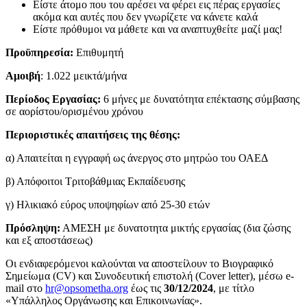
Είστε άτομο που του αρέσει να φέρει εις πέρας εργασίες
ακόμα και αυτές που δεν γνωρίζετε να κάνετε καλά
Είστε πρόθυμοι να μάθετε και να αναπτυχθείτε μαζί μας!
Προϋπηρεσία:
Επιθυμητή
Αμοιβή
: 1.022 μεικτά/μήνα
Περίοδος Εργασίας:
6 μήνες με δυνατότητα επέκτασης σύμβασης
σε αορίστου/ορισμένου χρόνου
Περιοριστικές απαιτήσεις της θέσης:
α) Απαιτείται η εγγραφή ως άνεργος στο μητρώο του ΟΑΕΔ
β) Απόφοιτοι Τριτοβάθμιας Εκπαίδευσης
γ) Ηλικιακό εύρος υποψηφίων από 25-30 ετών
Πρόσληψη:
ΑΜΕΣΗ με δυνατοτητα μικτής εργασίας (δια ζώσης
και εξ αποστάσεως)
Οι ενδιαφερόμενοι καλούνται να αποστείλουν το Βιογραφικό
Σημείωμα (CV) και Συνοδευτική επιστολή (Cover letter), μέσω e-
mail στο
hr@opsometha.org
έως τις
30/12/2024
, με τίτλο
«Υπάλληλος Οργάνωσης και Επικοινωνίας».