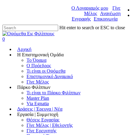
Ο Λογαριαμός μου
Γίνε
Μέλος
Ανανέωση
Εγγραφής
Επικοινωνία
Hit enter to search or ESC to close
0
Αρχική
Η Επιστημονική Ομάδα
Το Όραμα
Ο Πρόεδρος
Τι είναι οι Οψόμεθα
Επιστημονικό Δυναμικό
Γίνε Μέλος
Πάρκο Φιλίππων
Τι είναι το Πάρκο Φιλίππων
Master Plan
Via Egnatia
Δράσεις | Έρευνα | Νέα
Εργασία | Συμμετοχή
Θέσεις Εργασίας
Γίνε Μέλος | Εθελοντής
Γίνε Ερευνητής