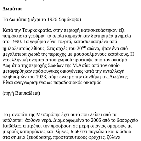
Δωμάτια
Τα Δωμάτια (μέχρι το 1926 Σαμάκοβο)
Κατά την Τουρκοκρατία, στην περιοχή κατασκευάστηκαν έξι
πετρόκτιστα γεφύρια, τα οποία κηρύχθηκαν διατηρητέα μνημεία
ατο 1990. Τα γεφύρια είναι τοξοτά, κατασκευασμένα από
ου
ημιλαξευτούς λίθους. Στις αρχές του 20
αιώνα, ήταν ένα από
μεγαλύτερα χωριά της περιοχής με μουσουλμάνους κατοίκους. Η
νεοελληνική ονομασία του χωριού προέκυψε από τον οικισμό
Δωμάτια της περιοχής Σωκίων της Μ.Ασίας από τον οποίο
μεταφέρθηκαν πρόσφυγικές οικογένειες κατά την ανταλλαγή
πληθυσμών του 1923, σύμφωνα με την συνθήκη της Λωζάνης.
Είναι αναγνωρισμένα ως παραδοσιακός οικισμός
(πηγή Βικιπαίδεια)
Το μονοπάτι της Μεσορόπης έχει αυτό που λείπει από τα
υπόλοιπα: άφθονα νερά. Διαμορφωμένο το 2006 από το δασαρχείο
Καβάλας, επιτρέπει την πρόσβαση σε μέρη σπάνιας ομορφιάς με
μικρούς καταρράκτες και λίμνες, διαθέτει παγκάκια και κιόσκια
στα σημεία ξεκούρασης, προστατευτικούς φράχτες, ξύλινα