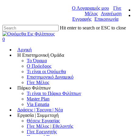
Ο Λογαριαμός μου
Γίνε
Μέλος
Ανανέωση
Εγγραφής
Επικοινωνία
Hit enter to search or ESC to close
0
Αρχική
Η Επιστημονική Ομάδα
Το Όραμα
Ο Πρόεδρος
Τι είναι οι Οψόμεθα
Επιστημονικό Δυναμικό
Γίνε Μέλος
Πάρκο Φιλίππων
Τι είναι το Πάρκο Φιλίππων
Master Plan
Via Egnatia
Δράσεις | Έρευνα | Νέα
Εργασία | Συμμετοχή
Θέσεις Εργασίας
Γίνε Μέλος | Εθελοντής
Γίνε Ερευνητής