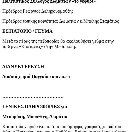
Πολιτιστικός Σύλλογος Δωματίων «το γεφύρι»
Πρόεδρος Γεώργιος Δεληχουρμούζης
Πρόεδρος τοπικής κοινότητας Δωματίων κ.Μπαλής Σταμάτιος
ΕΣΤΙΑΤΟΡΙΟ / ΓΕΥΜΑ
Μετά το πέρας της πεζοπορίας θα ακολουθήσει γεύμα στην
ταβέρνα «Καστανιές» στην Μεσορόπη.
ΔΙΑΝΥΚΤΕΡΕΥΣΗ
Δασικό χωριό Παγγαίου κοιν.σ.επ
…………………………………
ΓΕΝΙΚΕΣ ΠΛΗΡΟΦΟΡΙΕΣ για
Μεσορόπη, Μουσθένη, Δωμάτια
Και τα τρία χωριά είναι από τα πιο όμορφα, γραφικά, χωριά του
Δήμου Παγγαίου, στο νομό Καβάλας. Βρίσκονται επί της παλαιάς