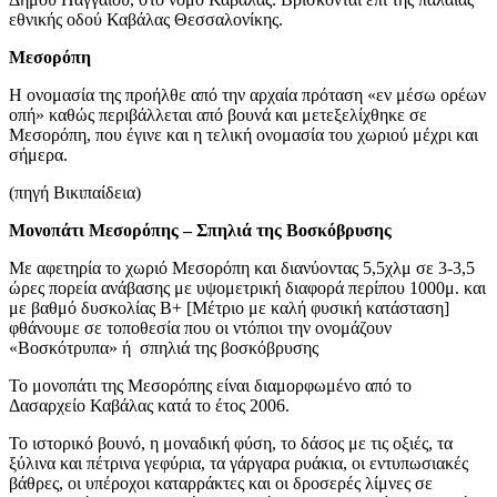
εθνικής οδού Καβάλας Θεσσαλονίκης.
Μεσορόπη
Η ονομασία της προήλθε από την αρχαία πρόταση «εν μέσω ορέων
οπή» καθώς περιβάλλεται από βουνά και μετεξελίχθηκε σε
Μεσορόπη, που έγινε και η τελική ονομασία του χωριού μέχρι και
σήμερα.
(πηγή Βικιπαίδεια)
Μονοπάτι Μεσορόπης – Σπηλιά της Βοσκόβρυσης
Με αφετηρία το χωριό Μεσορόπη και διανύοντας 5,5χλμ σε 3-3,5
ώρες πορεία ανάβασης με υψομετρική διαφορά περίπου 1000μ. και
με βαθμό δυσκολίας Β+ [Μέτριο με καλή φυσική κατάσταση]
φθάνουμε σε τοποθεσία που οι ντόπιοι την ονομάζουν
«Βοσκότρυπα» ή σπηλιά της βοσκόβρυσης
Το μονοπάτι της Μεσορόπης είναι διαμορφωμένο από το
Δασαρχείο Καβάλας κατά το έτος 2006.
Το ιστορικό βουνό, η μοναδική φύση, το δάσος με τις οξιές, τα
ξύλινα και πέτρινα γεφύρια, τα γάργαρα ρυάκια, οι εντυπωσιακές
βάθρες, οι υπέροχοι καταρράκτες και οι δροσερές λίμνες σε