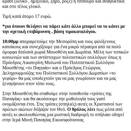
κρασί (λευκό , ημίγλυκο, ξηρό, ροζέ) ή τσίπουρο και αναψυκτικά
και στο τέλος γλυκό.
Τιμή κατά άτομο 17 ευρώ.
*για όποιον θελήσει να πάρει κάτι άλλο μπορεί να το κάνει με
την σχετική επιβάρυνση , βάση τιμοκαταλόγου.
18:00μμ
αποχαιρετούμε την Μεσορόπη και τους φιλόξενους
κατοίκους και συνεχίζουμε για ένα μικρό πέρασμα από τα πολύ
όμορφα διπλανά χωριά Μουσθένη και Δωμάτια. Μέλη των τοπικών
κοινωνιών και των αντίστοιχων πολιτιστικών συλλόγων όπως η
Πρόεδρος Αικατερίνη Μυλωνά του Πολιτιστικού Συλλόγου
Μουσθένης «το Παγγαίο» και ο Πρόεδρος Γεώργιος
Δεληχουρμούζης του Πολιτιστικού Συλλόγου Δωματίων «το
γεφύρι» θα μας υποδεχτούν για να μας γνωρίσουν και να μας
ξεναγήσουν στον τόπο τους.
Στην Μουσθένη θα σταθούμε στην τοποθεσία «τρύπες της
Παναγίας» και θα ακούσουμε την μυθολογία τους γιατί
ονομάζονται έτσι. Στις τρύπες (σπηλιές) αυτές οι Χριστιανοί των
πρώτων αιώνων δόξαζαν τον Θεό.
Ο θρύλος λέει
πως μέσα από
αυτές κι ακολουθώντας μια μυστική διαδρομή το σπήλαιο οδηγεί
στην Ιερά Μονή Παναγίας Εικοσιφοίνισσας