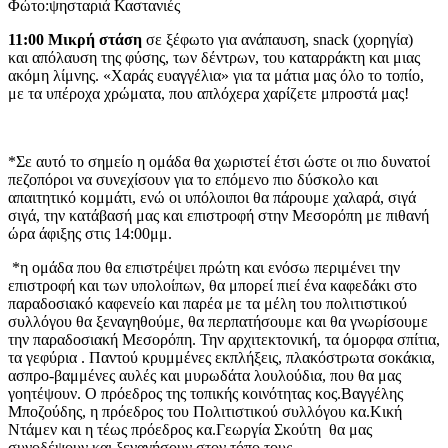
Φώτο:ψησταριά Καστανιές
11:00 Μικρή στάση
σε ξέφωτο για ανάπαυση, snack (χορηγία)
και απόλαυση της φύσης, των δέντρων, του καταρράκτη και μιας
ακόμη λίμνης. «Χαράς ευαγγέλια» για τα μάτια μας όλο το τοπίο,
με τα υπέροχα χρώματα, που απλόχερα χαρίζετε μπροστά μας!
*Σε αυτό το σημείο η ομάδα θα χωριστεί έτσι ώστε οι πιο δυνατοί
πεζοπόροι να συνεχίσουν για το επόμενο πιο δύσκολο και
απαιτητικό κομμάτι, ενώ οι υπόλοιποι θα πάρουμε χαλαρά, σιγά
σιγά, την κατάβασή μας και επιστροφή στην Μεσορόπη με πιθανή
ώρα άφιξης στις 14:00μμ.
*η ομάδα που θα επιστρέψει πρώτη και ενόσω περιμένει την
επιστροφή και των υπολοίπων, θα μπορεί πιεί ένα καφεδάκι στο
παραδοσιακό καφενείο και παρέα με τα μέλη του πολιτιστικού
συλλόγου θα ξεναγηθούμε, θα περπατήσουμε και θα γνωρίσουμε
την παραδοσιακή Μεσορόπη. Την αρχιτεκτονική, τα όμορφα σπίτια,
τα γεφύρια . Παντού κρυμμένες εκπλήξεις, πλακόστρωτα σοκάκια,
ασπρο-βαμμένες αυλές και μυρωδάτα λουλούδια, που θα μας
γοητέψουν. Ο πρόεδρος της τοπικής κοινότητας κος.Βαγγέλης
Μποζούδης, η πρόεδρος του Πολιτιστικού συλλόγου κα.Κική
Ντάμεν και η τέως πρόεδρος κα.Γεωργία Σκούτη θα μας
συνοδέψουν και ξεναγήσουν στον τόπο τους.