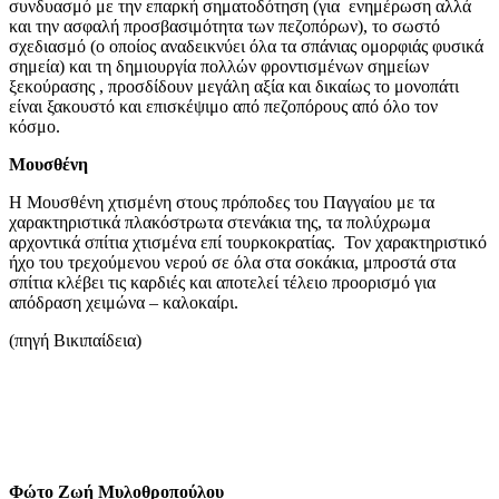
συνδυασμό με την επαρκή σηματοδότηση (για ενημέρωση αλλά
και την ασφαλή προσβασιμότητα των πεζοπόρων), το σωστό
σχεδιασμό (ο οποίος αναδεικνύει όλα τα σπάνιας ομορφιάς φυσικά
σημεία) και τη δημιουργία πολλών φροντισμένων σημείων
ξεκούρασης , προσδίδουν μεγάλη αξία και δικαίως το μονοπάτι
είναι ξακουστό και επισκέψιμο από πεζοπόρους από όλο τον
κόσμο.
Μουσθένη
Η Μουσθένη χτισμένη στους πρόποδες του Παγγαίου με τα
χαρακτηριστικά πλακόστρωτα στενάκια της, τα πολύχρωμα
αρχοντικά σπίτια χτισμένα επί τουρκοκρατίας. Τον χαρακτηριστικό
ήχο του τρεχούμενου νερού σε όλα στα σοκάκια, μπροστά στα
σπίτια κλέβει τις καρδιές και αποτελεί τέλειο προορισμό για
απόδραση χειμώνα – καλοκαίρι.
(πηγή Βικιπαίδεια)
Φώτο Ζωή Μυλοθροπούλου