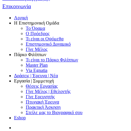
Επικοινωνία
Αρχική
Η Επιστημονική Ομάδα
Το Όραμα
Ο Πρόεδρος
Τι είναι οι Οψόμεθα
Επιστημονικό Δυναμικό
Γίνε Μέλος
Πάρκο Φιλίππων
Τι είναι το Πάρκο Φιλίππων
Master Plan
Via Egnatia
Δράσεις | Έρευνα | Νέα
Εργασία | Συμμετοχή
Θέσεις Εργασίας
Γίνε Μέλος | Εθελοντής
Γίνε Ερευνητής
Πτυχιακή Έρευνα
Πρακτική Άσκηση
Στείλε μας το Βιογραφικό σου
Eshop