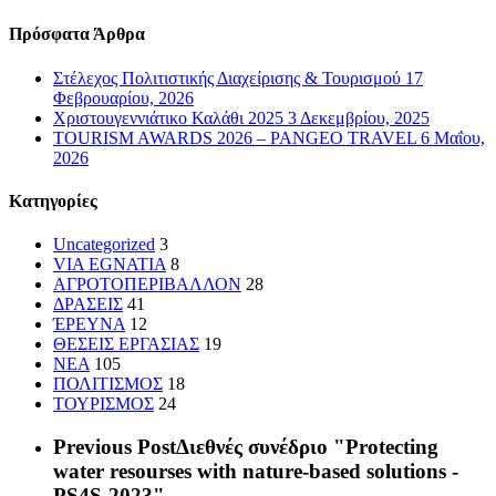
Πρόσφατα Άρθρα
Στέλεχος Πολιτιστικής Διαχείρισης & Τουρισμού
17
Φεβρουαρίου, 2026
Χριστουγεννιάτικο Καλάθι 2025
3 Δεκεμβρίου, 2025
TOURISM AWARDS 2026 – PANGEO TRAVEL
6 Μαΐου,
2026
Kατηγορίες
Uncategorized
3
VIA EGNATIA
8
ΑΓΡΟΤΟΠΕΡΙΒΑΛΛΟΝ
28
ΔΡΑΣΕΙΣ
41
ΈΡΕΥΝΑ
12
ΘΕΣΕΙΣ ΕΡΓΑΣΙΑΣ
19
ΝΕΑ
105
ΠΟΛΙΤΙΣΜΟΣ
18
ΤΟΥΡΙΣΜΟΣ
24
Previous Post
Διεθνές συνέδριο "Protecting
water resourses with nature-based solutions -
PS4S-2023"