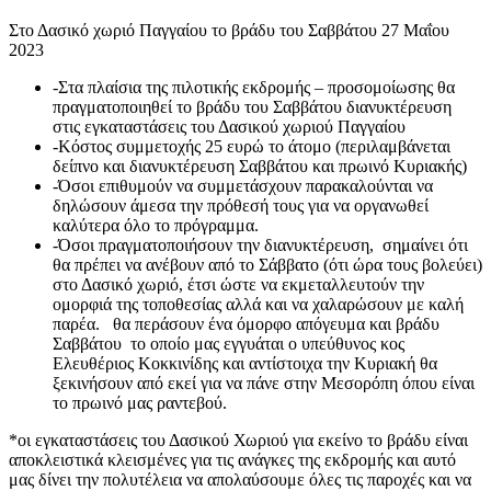
Στο Δασικό χωριό Παγγαίου το βράδυ του Σαββάτου 27 Μαΐου
2023
-Στα πλαίσια της πιλοτικής εκδρομής – προσομοίωσης θα
πραγματοποιηθεί το βράδυ του Σαββάτου διανυκτέρευση
στις εγκαταστάσεις του Δασικού χωριού Παγγαίου
-Κόστος συμμετοχής 25 ευρώ το άτομο (περιλαμβάνεται
δείπνο και διανυκτέρευση Σαββάτου και πρωινό Κυριακής)
-Όσοι επιθυμούν να συμμετάσχουν παρακαλούνται να
δηλώσουν άμεσα την πρόθεσή τους για να οργανωθεί
καλύτερα όλο το πρόγραμμα.
-Όσοι πραγματοποιήσουν την διανυκτέρευση, σημαίνει ότι
θα πρέπει να ανέβουν από το Σάββατο (ότι ώρα τους βολεύει)
στο Δασικό χωριό, έτσι ώστε να εκμεταλλευτούν την
ομορφιά της τοποθεσίας αλλά και να χαλαρώσουν με καλή
παρέα. θα περάσουν ένα όμορφο απόγευμα και βράδυ
Σαββάτου το οποίο μας εγγυάται ο υπεύθυνος κος
Ελευθέριος Κοκκινίδης και αντίστοιχα την Κυριακή θα
ξεκινήσουν από εκεί για να πάνε στην Μεσορόπη όπου είναι
το πρωινό μας ραντεβού.
*οι εγκαταστάσεις του Δασικού Χωριού για εκείνο το βράδυ είναι
αποκλειστικά κλεισμένες για τις ανάγκες της εκδρομής και αυτό
μας δίνει την πολυτέλεια να απολαύσουμε όλες τις παροχές και να