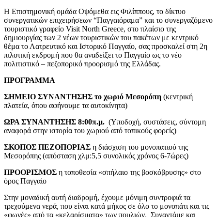
Η Επιστημονική ομάδα Οψόμεθα εις Φιλίππους, το δίκτυο
συνεργατικών επιχειρήσεων “Παγγαιόραμα” και το συνεργαζόμενο
τουριστικό γραφείο Visit North Greece, στο πλαίσιο της
δημιουργίας των 2 νέων τουριστικών του πακέτων με κεντρικό
θέμα το Λατρευτικό και Ιστορικό Παγγαίο, σας προσκαλεί στη 2η
πιλοτική εκδρομή που θα αναδείξει το Παγγαίο ως το νέο
πολιτιστικό – πεζοπορικό προορισμό της Ελλάδας.
ΠΡΟΓΡΑΜΜΑ
ΣΗΜΕΙΟ ΣΥΝΑΝΤΗΣΗΣ το χωριό Μεσορόπη
(κεντρική
πλατεία, όπου αφήνουμε τα αυτοκίνητα)
ΩΡΑ ΣΥΝΑΝΤΗΣΗΣ 8:00π.μ.
(Υποδοχή, συστάσεις, σύντομη
αναφορά στην ιστορία του χωριού από τοπικούς φορείς)
ΣΚΟΠΟΣ ΠΕΖΟΠΟΡΙΑΣ
η διάσχιση του μονοπατιού της
Μεσορόπης (απόσταση χλμ:5,5 συνολικός χρόνος 6-7ώρες)
ΠΡΟΟΡΙΣΜΟΣ
η τοποθεσία «σπήλαιο της βοσκόβρυσης» στο
όρος Παγγαίο
Στην μοναδική αυτή διαδρομή, έχουμε μόνιμη συντροφιά τα
τρεχούμενα νερά, που είναι κατά μήκος σε όλο το μονοπάτι και τις
«φωνές» από τα «κελαρίσματα» των πουλιών. Συναντάμε και