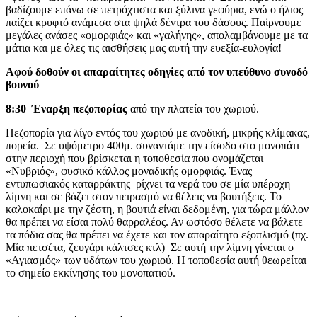
βαδίζουμε επάνω σε πετρόχτιστα και ξύλινα γεφύρια, ενώ ο ήλιος
παίζει κρυφτό ανάμεσα στα ψηλά δέντρα του δάσους. Παίρνουμε
μεγάλες ανάσες «ομορφιάς» και «γαλήνης», απολαμβάνουμε με τα
μάτια και με όλες τις αισθήσεις μας αυτή την ευεξία-ευλογία!
Αφού δοθούν οι απαραίτητες οδηγίες από τον υπεύθυνο συνοδό
βουνού
8:30 Έναρξη πεζοπορίας
από την πλατεία του χωριού.
Πεζοπορία για λίγο εντός του χωριού με ανοδική, μικρής κλίμακας,
πορεία. Σε υψόμετρο 400μ. συναντάμε την είσοδο στο μονοπάτι
στην περιοχή που βρίσκεται η τοποθεσία που ονομάζεται
«Νυβριός», φυσικό κάλλος μοναδικής ομορφιάς. Ένας
εντυπωσιακός καταρράκτης ρίχνει τα νερά του σε μία υπέροχη
λίμνη και σε βάζει στον πειρασμό να θέλεις να βουτήξεις. Το
καλοκαίρι με την ζέστη, η βουτιά είναι δεδομένη, για τώρα μάλλον
θα πρέπει να είσαι πολύ θαρραλέος. Αν ωστόσο θέλετε να βάλετε
τα πόδια σας θα πρέπει να έχετε και τον απαραίτητο εξοπλισμό (πχ.
Μία πετσέτα, ζευγάρι κάλτσες κτλ) Σε αυτή την λίμνη γίνεται ο
«Αγιασμός» των υδάτων του χωριού. Η τοποθεσία αυτή θεωρείται
το σημείο εκκίνησης του μονοπατιού.