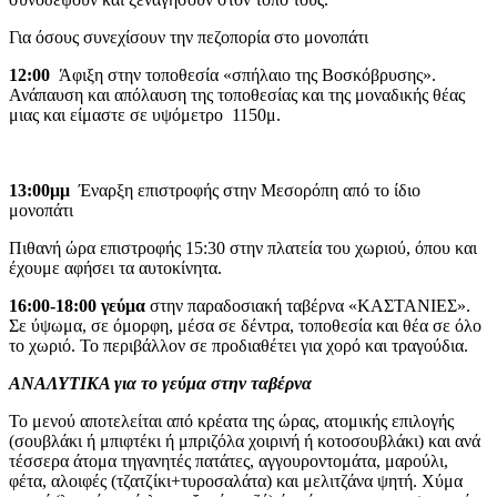
Για όσους συνεχίσουν την πεζοπορία στο μονοπάτι
12:00
Άφιξη στην τοποθεσία «σπήλαιο της Βοσκόβρυσης».
Ανάπαυση και απόλαυση της τοποθεσίας και της μοναδικής θέας
μιας και είμαστε σε υψόμετρο 1150μ.
13:00μμ
Έναρξη επιστροφής στην Μεσορόπη από το ίδιο
μονοπάτι
Πιθανή ώρα επιστροφής 15:30 στην πλατεία του χωριού, όπου και
έχουμε αφήσει τα αυτοκίνητα.
16:00-18:00 γεύμα
στην παραδοσιακή ταβέρνα «ΚΑΣΤΑΝΙΕΣ».
Σε ύψωμα, σε όμορφη, μέσα σε δέντρα, τοποθεσία και θέα σε όλο
το χωριό. Το περιβάλλον σε προδιαθέτει για χορό και τραγούδια.
ΑΝΑΛΥΤΙΚΑ για το γεύμα στην ταβέρνα
Το μενού αποτελείται από κρέατα της ώρας, ατομικής επιλογής
(σουβλάκι ή μπιφτέκι ή μπριζόλα χοιρινή ή κοτοσουβλάκι) και ανά
τέσσερα άτομα τηγανητές πατάτες, αγγουροντομάτα, μαρούλι,
φέτα, αλοιφές (τζατζίκι+τυροσαλάτα) και μελιτζάνα ψητή. Χύμα