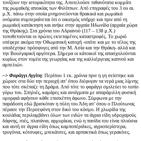
τονίζουν την ιστορικότητα της. Αποτελούσε πιθανότατα κομμάτι
της ρωμαϊκής αποικίας των Φιλίππων. Από επιγραφές του 3 ου αι.
μ.Χ. πάνω στην οποία μνημονεύονται θρακικά και ρωμαϊκά
ονόματα συμπεραίνεται ότι ο οικισμός υπήρχε και πριν από τη
ρωμαϊκή κατάκτηση και ανήκε στην αρχαία Ηδωνίδα (αρχαία χώρα
της Θράκης). Στα χρόνια του Αδριανού (117 – 138 μ.Χ.)
τοποθετούνται οι πρώτες εκτεταμένες καταστροφές. Το χωριό
υπέφερε ακόμα την Οθωμανική κατοχή -οπότε και με το τέλος της
υποδέχτηκε πρόσφυγες από την Μ. Ασία και την Θράκη- αλλά και
την Βουλγαρική αργότερα. Σήμερα οι κάτοικοί της απασχολούνται
κυρίως στον τομέα της γεωργίας και της καλλιέργειας καπνού και
αμπελιών.
–> Φαράγγι Αγγίτη
: Περίπου 1 εκ. χρόνια πριν η γη σείστηκε και
χώρισε στα δύο την περιοχή απ’ όπου διέφυγαν τα νερά μιας λίμνης
που τότε σκέπαζε τη Δράμα. Από τότε το φαράγγι σμιλεύει το τοπίο
γύρω του. Σπηλιές, καμάρες και ανοίγματα με απαράμιλλη φυσική
ομορφιά αφήνουν κάθε επισκέπτη άφωνο. Σύμφωνα με την
παράδοση εδώ βρισκόταν η πύλη του Άδη απ’ όπου ο Πλούτωνας
πέρασε την Περσεφόνη στον δικό του κόσμο. Η χλωρίδα της
κοιλάδας περιλαμβάνει όλων των ειδών τα άγρια είδη υδροχαρούς
δάφνης, ιτιές, πλατάνια, αρμυρίκια, ενώ η πανίδα του είναι πλούσια
και αυτή σε άγρια είδη όπως καμποπέριδκες, αγριοπερίστερα,
τρυγόνια, κότσυφες, μπεκάτσες, και αρπακτικά όπως γερακίνες.