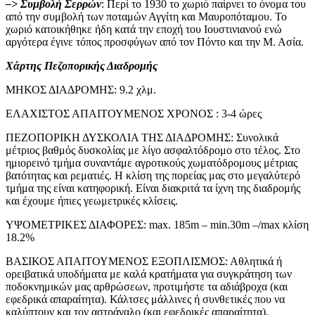
–> Συμβολή Σερρών
: Περί το 1930 το χωριό παίρνει το όνομα του
από την συμβολή των ποταμών Αγγίτη και Μαυροπόταμου. Το
χωριό κατοικήθηκε ήδη κατά την εποχή του Ιουστινιανού ενώ
αργότερα έγινε τόπος προσφύγων από τον Πόντο και την Μ. Ασία.
Χάρτης Πεζοπορικής Διαδρομής
ΜΗΚΟΣ ΔΙΑΔΡΟΜΗΣ: 9.2 χλμ.
ΕΛΑΧΙΣΤΟΣ ΑΠΑΙΤΟΥΜΕΝΟΣ ΧΡΟΝΟΣ : 3-4 ώρες
ΠΕΖΟΠΟΡΙΚΗ ΔΥΣΚΟΛΙΑ ΤΗΣ ΔΙΑΔΡΟΜΗΣ: Συνολικά
μέτριος βαθμός δυσκολίας με λίγο ασφαλτόδρομο στο τέλος. Στο
ημιορεινό τμήμα συναντάμε αγροτικούς χωματόδρομους μέτριας
βατότητας και ρεματιές. Η κλίση της πορείας μας στο μεγαλύτερό
τμήμα της είναι κατηφορική. Είναι διακριτά τα ίχνη της διαδρομής
και έχουμε ήπιες γεωμετρικές κλίσεις.
ΥΨΟΜΕΤΡΙΚΕΣ ΔΙΑΦΟΡΕΣ: max. 185m – min.30m –/max κλίση
18.2%
ΒΑΣΙΚΟΣ ΑΠΑΙΤΟΥΜΕΝΟΣ ΕΞΟΠΛΙΣΜΟΣ: Αθλητικά ή
ορειβατικά υποδήματα με καλά κρατήματα για συγκράτηση των
ποδοκνημικών μας αρθρώσεων, προτιμήστε τα αδιάβροχα (και
εφεδρικά απαραίτητα). Κάλτσες μάλλινες ή συνθετικές που να
καλύπτουν και τον αστράγαλο (και εφεδρικές απαραίτητα).