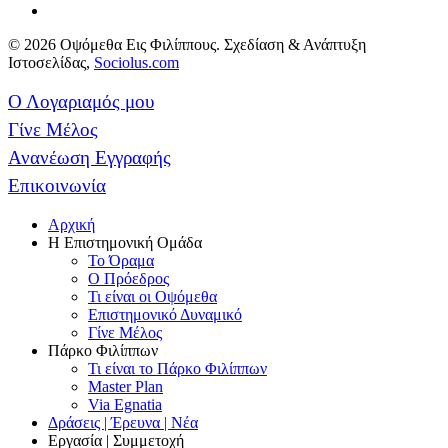
© 2026 Οψόμεθα Εις Φιλίππους. Σχεδίαση & Ανάπτυξη
Ιστοσελίδας,
Sociolus.com
Ο Λογαριαμός μου
Γίνε Μέλος
Ανανέωση Εγγραφής
Επικοινωνία
Αρχική
Η Επιστημονική Ομάδα
Το Όραμα
Ο Πρόεδρος
Τι είναι οι Οψόμεθα
Επιστημονικό Δυναμικό
Γίνε Μέλος
Πάρκο Φιλίππων
Τι είναι το Πάρκο Φιλίππων
Master Plan
Via Egnatia
Δράσεις | Έρευνα | Νέα
Εργασία | Συμμετοχή