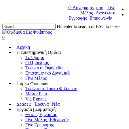
Ο Λογαριαμός μου
Γίνε
Μέλος
Ανανέωση
Εγγραφής
Επικοινωνία
Hit enter to search or ESC to close
0
Αρχική
Η Επιστημονική Ομάδα
Το Όραμα
Ο Πρόεδρος
Τι είναι οι Οψόμεθα
Επιστημονικό Δυναμικό
Γίνε Μέλος
Πάρκο Φιλίππων
Τι είναι το Πάρκο Φιλίππων
Master Plan
Via Egnatia
Δράσεις | Έρευνα | Νέα
Εργασία | Συμμετοχή
Θέσεις Εργασίας
Γίνε Μέλος | Εθελοντής
Γίνε Ερευνητής