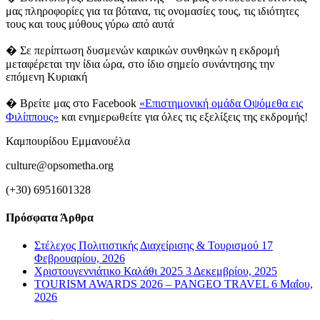
μας πληροφορίες για τα βότανα, τις ονομασίες τους, τις ιδιότητες
τους και τους μύθους γύρω από αυτά
� Σε περίπτωση δυσμενών καιρικών συνθηκών η εκδρομή
μεταφέρεται την ίδια ώρα, στο ίδιο σημείο συνάντησης την
επόμενη Κυριακή
� Βρείτε μας στο Facebook
«Επιστημονική ομάδα Οψόμεθα εις
Φιλίππους»
και ενημερωθείτε για όλες τις εξελίξεις της εκδρομής!
Καμπουρίδου Εμμανουέλα
culture@opsometha.org
(+30) 6951601328
Πρόσφατα Άρθρα
Στέλεχος Πολιτιστικής Διαχείρισης & Τουρισμού
17
Φεβρουαρίου, 2026
Χριστουγεννιάτικο Καλάθι 2025
3 Δεκεμβρίου, 2025
TOURISM AWARDS 2026 – PANGEO TRAVEL
6 Μαΐου,
2026