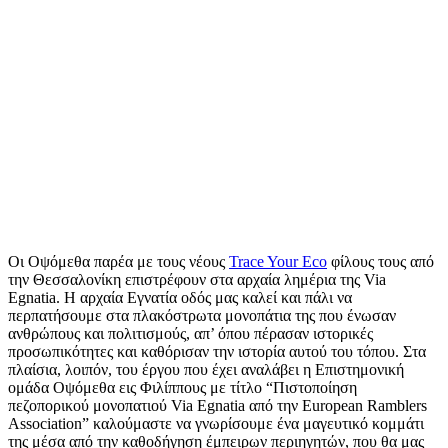
Οι Οψόμεθα παρέα με τους νέους
Trace Your Eco
φίλους τους από
την Θεσσαλονίκη επιστρέφουν στα αρχαία λημέρια της Via
Egnatia. Η αρχαία Εγνατία οδός μας καλεί και πάλι να
περπατήσουμε στα πλακόστρωτα μονοπάτια της που ένωσαν
ανθρώπους και πολιτισμούς, απ’ όπου πέρασαν ιστορικές
προσωπικότητες και καθόρισαν την ιστορία αυτού του τόπου. Στα
πλαίσια, λοιπόν, του έργου που έχει αναλάβει η Επιστημονική
ομάδα Οψόμεθα εις Φιλίππους με τίτλο “Πιστοποίηση
πεζοπορικού μονοπατιού Via Egnatia από την European Ramblers
Association” καλούμαστε να γνωρίσουμε ένα μαγευτικό κομμάτι
της μέσα από την καθοδήγηση έμπειρων περιηγητών, που θα μας