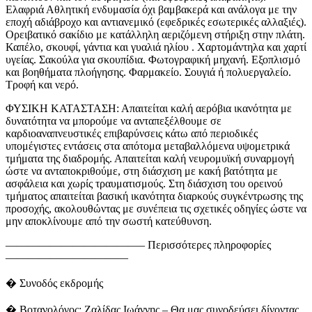
Ελαφριά Αθλητική ενδυμασία όχι βαμβακερά και ανάλογα με την
εποχή αδιάβροχο και αντιανεμικό (εφεδρικές εσωτερικές αλλαξιές).
Ορειβατικό σακίδιο με κατάλληλη αεριζόμενη στήριξη στην πλάτη.
Καπέλο, σκουφί, γάντια και γυαλιά ηλίου . Χαρτομάντηλα και χαρτί
υγείας. Σακούλα για σκουπίδια. Φωτογραφική μηχανή. Εξοπλισμό
και βοηθήματα πλοήγησης. Φαρμακείο. Σουγιά ή πολυεργαλείο.
Τροφή και νερό.
ΦΥΣΙΚΗ ΚΑΤΑΣΤΑΣΗ: Απαιτείται καλή αερόβια ικανότητα με
δυνατότητα να μπορούμε να ανταπεξέλθουμε σε
καρδιοαναπνευστικές επιβαρύνσεις κάτω από περιοδικές
υπομέγιστες εντάσεις στα απότομα μεταβαλλόμενα υψομετρικά
τμήματα της διαδρομής. Απαιτείται καλή νευρομυϊκή συναρμογή
ώστε να ανταποκριθούμε, στη διάσχιση με κακή βατότητα με
ασφάλεια και χωρίς τραυματισμούς. Στη διάσχιση του ορεινού
τμήματος απαιτείται βασική ικανότητα διαρκούς συγκέντρωσης της
προσοχής, ακολουθώντας με συνέπεια τις σχετικές οδηγίες ώστε να
μην αποκλίνουμε από την σωστή κατεύθυνση.
————————————– Περισσότερες πληροφορίες
———————————
� Συνοδός εκδρομής
� Βοτανολόγος: Ζαλίδας Ιωάννης – Θα μας συνοδεύσει δίνοντας