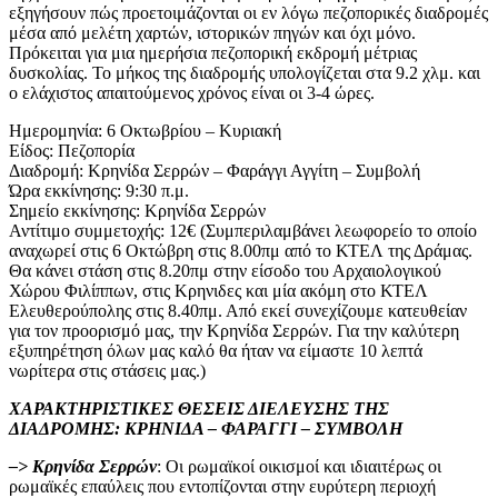
εξηγήσουν πώς προετοιμάζονται οι εν λόγω πεζοπορικές διαδρομές
μέσα από μελέτη χαρτών, ιστορικών πηγών και όχι μόνο.
Πρόκειται για μια ημερήσια πεζοπορική εκδρομή μέτριας
δυσκολίας. Το μήκος της διαδρομής υπολογίζεται στα 9.2 χλμ. και
ο ελάχιστος απαιτούμενος χρόνος είναι οι 3-4 ώρες.
Ημερομηνία: 6 Οκτωβρίου – Κυριακή
Είδος: Πεζοπορία
Διαδρομή: Κρηνίδα Σερρών – Φαράγγι Αγγίτη – Συμβολή
Ώρα εκκίνησης: 9:30 π.μ.
Σημείο εκκίνησης: Κρηνίδα Σερρών
Αντίτιμο συμμετοχής: 12€ (Συμπεριλαμβάνει λεωφορείο το οποίο
αναχωρεί στις 6 Οκτώβρη στις 8.00πμ από το ΚΤΕΛ της Δράμας.
Θα κάνει στάση στις 8.20πμ στην είσοδο του Αρχαιολογικού
Χώρου Φιλίππων, στις Κρηνιδες και μία ακόμη στο ΚΤΕΛ
Ελευθερούπολης στις 8.40πμ. Από εκεί συνεχίζουμε κατευθείαν
για τον προορισμό μας, την Κρηνίδα Σερρών. Για την καλύτερη
εξυπηρέτηση όλων μας καλό θα ήταν να είμαστε 10 λεπτά
νωρίτερα στις στάσεις μας.)
ΧΑΡΑΚΤΗΡΙΣΤΙΚΕΣ ΘΕΣΕΙΣ ΔΙΕΛΕΥΣΗΣ ΤΗΣ
ΔΙΑΔΡΟΜΗΣ: ΚΡΗΝΙΔΑ – ΦΑΡΑΓΓΙ – ΣΥΜΒΟΛΗ
–> Κρηνίδα Σερρών
: Οι ρωμαϊκοί οικισμοί και ιδιαιτέρως οι
ρωμαϊκές επαύλεις που εντοπίζονται στην ευρύτερη περιοχή