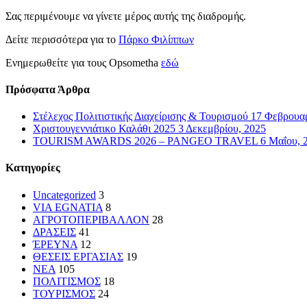
Σας περιμένουμε να γίνετε μέρος αυτής της διαδρομής.
Δείτε περισσότερα για το
Πάρκο Φιλίππων
Ενημερωθείτε για τους Opsometha
εδώ
Πρόσφατα Άρθρα
Στέλεχος Πολιτιστικής Διαχείρισης & Τουρισμού
17 Φεβρουαρ
Χριστουγεννιάτικο Καλάθι 2025
3 Δεκεμβρίου, 2025
TOURISM AWARDS 2026 – PANGEO TRAVEL
6 Μαΐου, 
Kατηγορίες
Uncategorized
3
VIA EGNATIA
8
ΑΓΡΟΤΟΠΕΡΙΒΑΛΛΟΝ
28
ΔΡΑΣΕΙΣ
41
ΈΡΕΥΝΑ
12
ΘΕΣΕΙΣ ΕΡΓΑΣΙΑΣ
19
ΝΕΑ
105
ΠΟΛΙΤΙΣΜΟΣ
18
ΤΟΥΡΙΣΜΟΣ
24