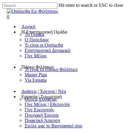
Hit enter to search or ESC to close
0
Αρχική
Η Επιστημονική Ομάδα
Το Όραμα
Ο Πρόεδρος
Τι είναι οι Οψόμεθα
Επιστημονικό Δυναμικό
Γίνε Μέλος
Πάρκο Φιλίππων
Τι είναι το Πάρκο Φιλίππων
Master Plan
Via Egnatia
Δράσεις | Έρευνα | Νέα
Εργασία | Συμμετοχή
Θέσεις Εργασίας
Γίνε Μέλος | Εθελοντής
Γίνε Ερευνητής
Πτυχιακή Έρευνα
Πρακτική Άσκηση
Στείλε μας το Βιογραφικό σου