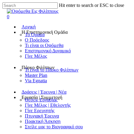
Hit enter to search or ESC to close
0
Αρχική
Η Επιστημονική Ομάδα
Το Όραμα
Ο Πρόεδρος
Τι είναι οι Οψόμεθα
Επιστημονικό Δυναμικό
Γίνε Μέλος
Πάρκο Φιλίππων
Τι είναι το Πάρκο Φιλίππων
Master Plan
Via Egnatia
Δράσεις | Έρευνα | Νέα
Εργασία | Συμμετοχή
Θέσεις Εργασίας
Γίνε Μέλος | Εθελοντής
Γίνε Ερευνητής
Πτυχιακή Έρευνα
Πρακτική Άσκηση
Στείλε μας το Βιογραφικό σου