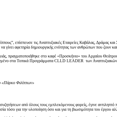
πους”, επίσπευσε τις Αναπτυξιακές Εταιρείες Καβάλας, Δράμας και 
α γίνει αφετηρία δημιουργικής ενότητας των ανθρώπων που ζουν και 
ιάς, πραγματοποιήθηκε στο καφέ «Προσκήνιο» του Αρχαίου Θεάτρου
ενταγμένο στα Τοπικά Προγράμματα CLLD LEADER των Αναπτυξιακών 
ου «Πάρκο Φιλίππων»
συζητήσεων από όλους τους εμπλεκόμενους φορείς, έγινε αντιληπτό 
ασία τόσο για την υλοποίηση όσο και για τη βιωσιμότητα του έργου α