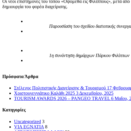
Οι νέοι επιστήμονες του τόπου «Οψομεθα εις Φιλίππους», μετά από
δημιουργία του φορέα διαχείρισης.
Παρουσίαση του σχεδίου διατοπικής συνερ
1η συνάντηση δημάρχων Πάρκου Φιλίππων
Πρόσφατα Άρθρα
Στέλεχος Πολιτιστικής Διαχείρισης & Τουρισμού
17 Φεβρουαρ
Χριστουγεννιάτικο Καλάθι 2025
3 Δεκεμβρίου, 2025
TOURISM AWARDS 2026 – PANGEO TRAVEL
6 Μαΐου, 
Kατηγορίες
Uncategorized
3
VIA EGNATIA
8