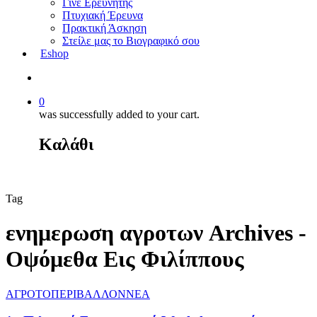
Γίνε Ερευνητής
Πτυχιακή Έρευνα
Πρακτική Άσκηση
Στείλε μας το Βιογραφικό σου
Eshop
0
was successfully added to your cart.
Καλάθι
Tag
ενημερωση αγροτων Archives -
Οψόμεθα Εις Φιλίππους
ΑΓΡΟΤΟΠΕΡΙΒΑΛΛΟΝ
ΝΕΑ