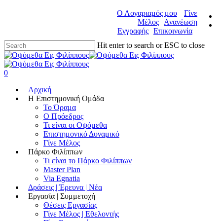
Ο Λογαριαμός μου
Γίνε
Μέλος
Ανανέωση
Εγγραφής
Επικοινωνία
Hit enter to search or ESC to close
0
Αρχική
Η Επιστημονική Ομάδα
Το Όραμα
Ο Πρόεδρος
Τι είναι οι Οψόμεθα
Επιστημονικό Δυναμικό
Γίνε Μέλος
Πάρκο Φιλίππων
Τι είναι το Πάρκο Φιλίππων
Master Plan
Via Egnatia
Δράσεις | Έρευνα | Νέα
Εργασία | Συμμετοχή
Θέσεις Εργασίας
Γίνε Μέλος | Εθελοντής