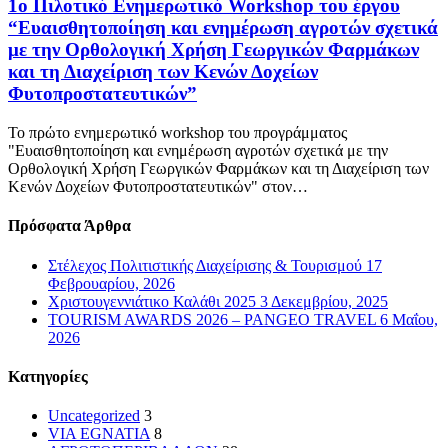
1ο Πιλοτικό Ενημερωτικό Workshop του έργου
“Ευαισθητοποίηση και ενημέρωση αγροτών σχετικά
με την Ορθολογική Χρήση Γεωργικών Φαρμάκων
και τη Διαχείριση των Κενών Δοχείων
Φυτοπροστατευτικών”
Το πρώτο ενημερωτικό workshop του προγράμματος
"Ευαισθητοποίηση και ενημέρωση αγροτών σχετικά με την
Ορθολογική Χρήση Γεωργικών Φαρμάκων και τη Διαχείριση των
Κενών Δοχείων Φυτοπροστατευτικών" στον…
Πρόσφατα Άρθρα
Στέλεχος Πολιτιστικής Διαχείρισης & Τουρισμού
17
Φεβρουαρίου, 2026
Χριστουγεννιάτικο Καλάθι 2025
3 Δεκεμβρίου, 2025
TOURISM AWARDS 2026 – PANGEO TRAVEL
6 Μαΐου,
2026
Kατηγορίες
Uncategorized
3
VIA EGNATIA
8