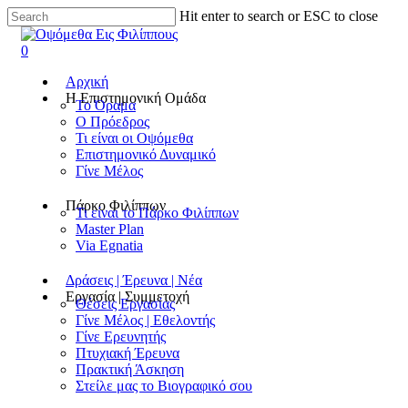
Hit enter to search or ESC to close
0
Αρχική
Η Επιστημονική Ομάδα
Το Όραμα
Ο Πρόεδρος
Τι είναι οι Οψόμεθα
Επιστημονικό Δυναμικό
Γίνε Μέλος
Πάρκο Φιλίππων
Τι είναι το Πάρκο Φιλίππων
Master Plan
Via Egnatia
Δράσεις | Έρευνα | Νέα
Εργασία | Συμμετοχή
Θέσεις Εργασίας
Γίνε Μέλος | Εθελοντής
Γίνε Ερευνητής
Πτυχιακή Έρευνα
Πρακτική Άσκηση
Στείλε μας το Βιογραφικό σου