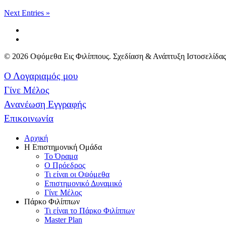
Next Entries »
© 2026 Οψόμεθα Εις Φιλίππους. Σχεδίαση & Ανάπτυξη Ιστοσελίδα
Ο Λογαριαμός μου
Γίνε Μέλος
Ανανέωση Εγγραφής
Επικοινωνία
Αρχική
Η Επιστημονική Ομάδα
Το Όραμα
Ο Πρόεδρος
Τι είναι οι Οψόμεθα
Επιστημονικό Δυναμικό
Γίνε Μέλος
Πάρκο Φιλίππων
Τι είναι το Πάρκο Φιλίππων
Master Plan