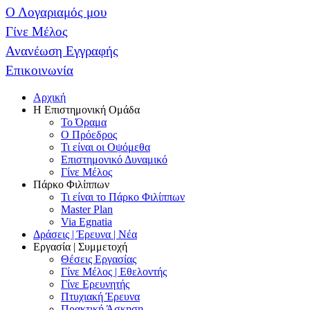
Ο Λογαριαμός μου
Γίνε Μέλος
Ανανέωση Εγγραφής
Επικοινωνία
Αρχική
Η Επιστημονική Ομάδα
Το Όραμα
Ο Πρόεδρος
Τι είναι οι Οψόμεθα
Επιστημονικό Δυναμικό
Γίνε Μέλος
Πάρκο Φιλίππων
Τι είναι το Πάρκο Φιλίππων
Master Plan
Via Egnatia
Δράσεις | Έρευνα | Νέα
Εργασία | Συμμετοχή
Θέσεις Εργασίας
Γίνε Μέλος | Εθελοντής
Γίνε Ερευνητής
Πτυχιακή Έρευνα
Πρακτική Άσκηση