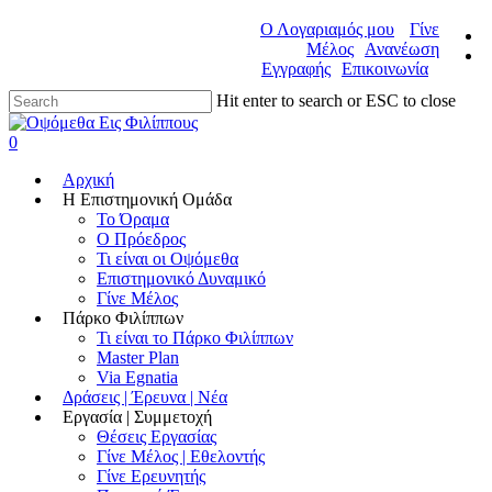
Ο Λογαριαμός μου
Γίνε
Μέλος
Ανανέωση
Εγγραφής
Επικοινωνία
Hit enter to search or ESC to close
0
Αρχική
Η Επιστημονική Ομάδα
Το Όραμα
Ο Πρόεδρος
Τι είναι οι Οψόμεθα
Επιστημονικό Δυναμικό
Γίνε Μέλος
Πάρκο Φιλίππων
Τι είναι το Πάρκο Φιλίππων
Master Plan
Via Egnatia
Δράσεις | Έρευνα | Νέα
Εργασία | Συμμετοχή
Θέσεις Εργασίας
Γίνε Μέλος | Εθελοντής
Γίνε Ερευνητής