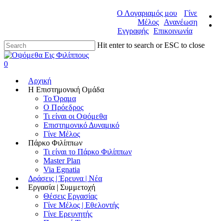
Ο Λογαριαμός μου
Γίνε
Μέλος
Ανανέωση
Εγγραφής
Επικοινωνία
Hit enter to search or ESC to close
0
Αρχική
Η Επιστημονική Ομάδα
Το Όραμα
Ο Πρόεδρος
Τι είναι οι Οψόμεθα
Επιστημονικό Δυναμικό
Γίνε Μέλος
Πάρκο Φιλίππων
Τι είναι το Πάρκο Φιλίππων
Master Plan
Via Egnatia
Δράσεις | Έρευνα | Νέα
Εργασία | Συμμετοχή
Θέσεις Εργασίας
Γίνε Μέλος | Εθελοντής
Γίνε Ερευνητής