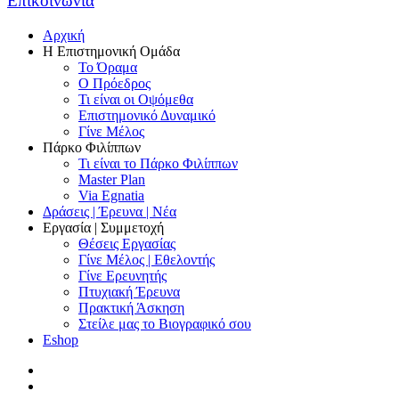
Επικοινωνία
Αρχική
Η Επιστημονική Ομάδα
Το Όραμα
Ο Πρόεδρος
Τι είναι οι Οψόμεθα
Επιστημονικό Δυναμικό
Γίνε Μέλος
Πάρκο Φιλίππων
Τι είναι το Πάρκο Φιλίππων
Master Plan
Via Egnatia
Δράσεις | Έρευνα | Νέα
Εργασία | Συμμετοχή
Θέσεις Εργασίας
Γίνε Μέλος | Εθελοντής
Γίνε Ερευνητής
Πτυχιακή Έρευνα
Πρακτική Άσκηση
Στείλε μας το Βιογραφικό σου
Eshop