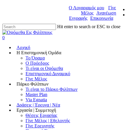
Ο Λογαριαμός μου
Γίνε
Μέλος
Ανανέωση
Εγγραφής
Επικοινωνία
Hit enter to search or ESC to close
0
Αρχική
Η Επιστημονική Ομάδα
Το Όραμα
Ο Πρόεδρος
Τι είναι οι Οψόμεθα
Επιστημονικό Δυναμικό
Γίνε Μέλος
Πάρκο Φιλίππων
Τι είναι το Πάρκο Φιλίππων
Master Plan
Via Egnatia
Δράσεις | Έρευνα | Νέα
Εργασία | Συμμετοχή
Θέσεις Εργασίας
Γίνε Μέλος | Εθελοντής
Γίνε Ερευνητής