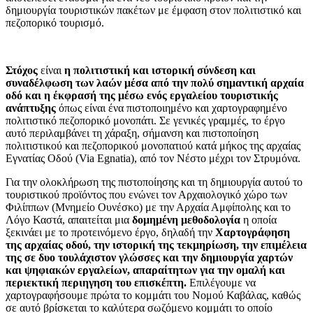
δημιουργία τουριστικών πακέτων με έμφαση στον πολιτιστικό και
πεζοπορικό τουρισμό.
Στόχος
είναι
η πολιτιστική και ιστορική σύνδεση και
συναδέλφωση των λαών μέσα από την πολύ σημαντική αρχαία
οδό και η έκφρασή της μέσω ενός εργαλείου τουριστικής
ανάπτυξης
όπως είναι ένα πιστοποιημένο και χαρτογραφημένο
πολιτιστικό πεζοπορικό μονοπάτι. Σε γενικές γραμμές, το έργο
αυτό περιλαμβάνει τη χάραξη, σήμανση και πιστοποίηση
πολιτιστικού και πεζοπορικού μονοπατιού κατά μήκος της αρχαίας
Εγνατίας Οδού (Via Egnatia), από τον Νέστο μέχρι τον Στρυμόνα.
Για την ολοκλήρωση της πιστοποίησης και τη δημιουργία αυτού το
τουριστικού προϊόντος που ενώνει τον Αρχαιολογικό χώρο των
Φιλίππων (Μνημείο Ουνέσκο) με την Αρχαία Αμφίπολης και το
Λόγο Καστά, απαιτείται μια
δομημένη μεθοδολογία
η οποία
ξεκινάει με το προτεινόμενο έργο, δηλαδή την
Χαρτογράφηση
της αρχαίας οδού, την ιστορική της τεκμηρίωση, την επιμέλεια
της σε δυο τουλάχιστον γλώσσες και την δημιουργία χαρτών
και ψηφιακών εργαλείων, απαραίτητων για την ομαλή και
περιεκτική περιηγηση του επισκέπτη.
Επιλέγουμε να
χαρτογραφήσουμε πρώτα το κομμάτι του Νομού Καβάλας, καθώς
σε αυτό βρίσκεται το καλύτερα σωζόμενο κομμάτι το οποίο