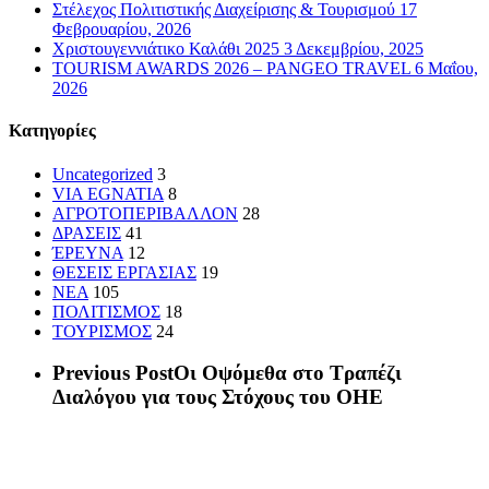
Στέλεχος Πολιτιστικής Διαχείρισης & Τουρισμού
17
Φεβρουαρίου, 2026
Χριστουγεννιάτικο Καλάθι 2025
3 Δεκεμβρίου, 2025
TOURISM AWARDS 2026 – PANGEO TRAVEL
6 Μαΐου,
2026
Kατηγορίες
Uncategorized
3
VIA EGNATIA
8
ΑΓΡΟΤΟΠΕΡΙΒΑΛΛΟΝ
28
ΔΡΑΣΕΙΣ
41
ΈΡΕΥΝΑ
12
ΘΕΣΕΙΣ ΕΡΓΑΣΙΑΣ
19
ΝΕΑ
105
ΠΟΛΙΤΙΣΜΟΣ
18
ΤΟΥΡΙΣΜΟΣ
24
Previous Post
Οι Οψόμεθα στο Τραπέζι
Διαλόγου για τους Στόχους του ΟΗΕ