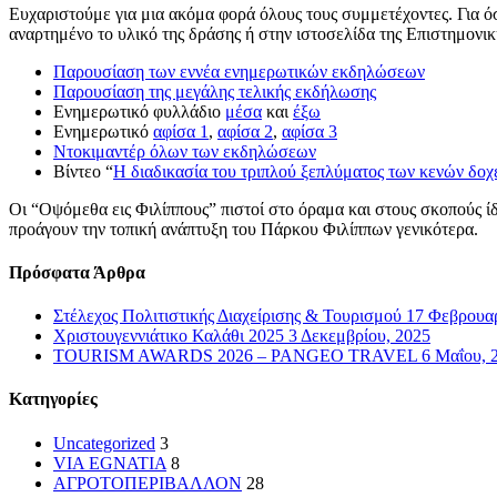
Ευχαριστούμε για μια ακόμα φορά όλους τους συμμετέχοντες. Για 
αναρτημένο το υλικό της δράσης ή στην ιστοσελίδα της Επιστημον
Παρουσίαση των εννέα ενημερωτικών εκδηλώσεων
Παρουσίαση της μεγάλης τελικής εκδήλωσης
Ενημερωτικό φυλλάδιο
μέσα
και
έξω
Ενημερωτικό
αφίσα 1
,
αφίσα 2
,
αφίσα 3
Ντοκιμαντέρ όλων των εκδηλώσεων
Βίντεο “
Η διαδικασία του τριπλού ξεπλύματος των κενών δο
Οι “Οψόμεθα εις Φιλίππους” πιστοί στο όραμα και στους σκοπούς ί
προάγουν την τοπική ανάπτυξη του Πάρκου Φιλίππων γενικότερα.
Πρόσφατα Άρθρα
Στέλεχος Πολιτιστικής Διαχείρισης & Τουρισμού
17 Φεβρουαρ
Χριστουγεννιάτικο Καλάθι 2025
3 Δεκεμβρίου, 2025
TOURISM AWARDS 2026 – PANGEO TRAVEL
6 Μαΐου, 
Kατηγορίες
Uncategorized
3
VIA EGNATIA
8
ΑΓΡΟΤΟΠΕΡΙΒΑΛΛΟΝ
28