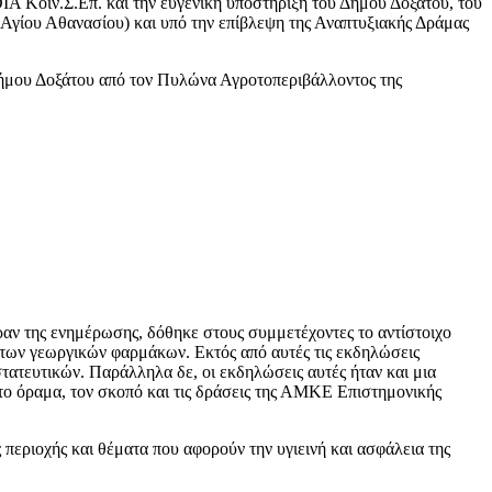
Α Κοιν.Σ.Επ. και την ευγενική υποστήριξη του Δήμου Δοξάτου, του
ίου Αθανασίου) και υπό την επίβλεψη της Αναπτυξιακής Δράμας
Δήμου Δοξάτου από τον Πυλώνα Αγροτοπεριβάλλοντος της
αν της ενημέρωσης, δόθηκε στους συμμετέχοντες το αντίστοιχο
η των γεωργικών φαρμάκων. Εκτός από αυτές τις εκδηλώσεις
ατευτικών. Παράλληλα δε, οι εκδηλώσεις αυτές ήταν και μια
 το όραμα, τον σκοπό και τις δράσεις της ΑΜΚΕ Επιστημονικής
περιοχής και θέματα που αφορούν την υγιεινή και ασφάλεια της