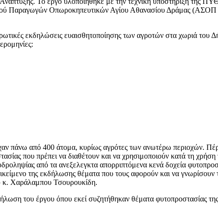
Ανάπτυξης. Το έργο υλοποιήθηκε με την τεχνική υποστήριξη της ΠΥΘΙ
σμού Παραγωγών Οπωροκηπευτικών Αγίου Αθανασίου Δράμας (ΑΣΟΠ Αγ
ερωτικές εκδηλώσεις ευαισθητοποίησης των αγροτών στα χωριά του 
ερομηνίες:
χαν πάνω από 400 άτομα, κυρίως αγρότες των ανωτέρω περιοχών. Πέρ
στασίας που πρέπει να διαθέτουν και να χρησιμοποιούν κατά τη χρήσ
δροληψίας από τα ανεξελεγκτα απορριπτόμενα κενά δοχεία φυτοπροστ
ντικείμενο της εκδήλωσης θέματα που τους αφορούν και να γνωρίσουν
ου κ. Χαράλαμπου Τσουρουκίδη.
δήλωση του έργου όπου εκεί συζητήθηκαν θέματα φυτοπροστασίας της 