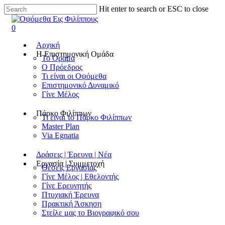
Hit enter to search or ESC to close
0
Αρχική
Η Επιστημονική Ομάδα
Το Όραμα
Ο Πρόεδρος
Τι είναι οι Οψόμεθα
Επιστημονικό Δυναμικό
Γίνε Μέλος
Πάρκο Φιλίππων
Τι είναι το Πάρκο Φιλίππων
Master Plan
Via Egnatia
Δράσεις | Έρευνα | Νέα
Εργασία | Συμμετοχή
Θέσεις Εργασίας
Γίνε Μέλος | Εθελοντής
Γίνε Ερευνητής
Πτυχιακή Έρευνα
Πρακτική Άσκηση
Στείλε μας το Βιογραφικό σου