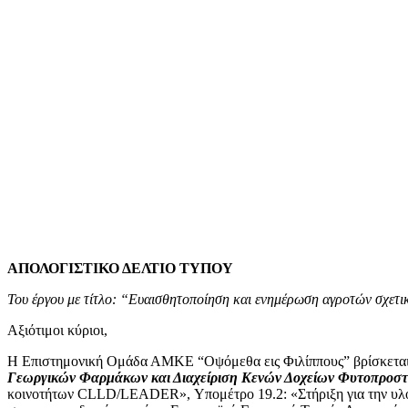
ΑΠΟΛΟΓΙΣΤΙΚΟ ΔΕΛΤΙΟ ΤΥΠΟΥ
Του έργου με τίτλο: “Ευαισθητοποίηση και ενημέρωση αγροτών σχε
Αξιότιμοι κύριοι,
Η Επιστημονική Ομάδα ΑΜΚΕ “Οψόμεθα εις Φιλίππους” βρίσκεται σ
Γεωργικών Φαρμάκων και Διαχείριση Κενών Δοχείων Φυτοπροστ
κοινοτήτων CLLD/LEADER», Υπομέτρο 19.2: «Στήριξη για την υλοπ