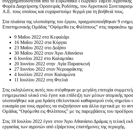
συγχρηματοδοτείται από το Ευρωπαϊκό Γεωργικό Ταμείο Αγροτικής 
Φορέα Διαχείρισης Οροσειράς Ροδόπης, του Αγροτικού Συνεταιρι
Α.Ε. τους οποίους και ευχαριστούμε θερμά για τη βοήθειά τους.
Στα πλαίσια της υλοποίησης του έργου, πραγματοποιήθηκαν 9 ενημ
Επιστημονικής Ομάδας “Οψόμεθα εις Φιλίππους” στις παρακάτω ημ
9 Μαΐου 2022 στο Κεφαλάρι
16 Μαΐου 2022 στα Κύργια
23 Μαΐου 2022 στο Δοξάτο
30 Μαΐου 2022 στον Άγιο Αθανάσιο
6 Ιουνίου 2022 στο Καλαμπάκι
20 Ιουνίου 2022 στην Αγία Παρασκευή
27 Ιουνίου 2022 στον Νεροφράκτης
4 Ιουλίου 2022 στον Καλαμώνα
11 Ιουλίου 2022 στη Φτελιά
Στις εκδηλώσεις αυτές που στέφθηκαν με μεγάλη επιτυχία συμμετεί
ενημερωτικό υλικό ενώ έγινε και επίδειξη των μέσων ατομικής προ
υλοποιήθηκε και μια δράση εθελοντικού καθαρισμού ενός σημείου υ
ευκαιρία για τους αγρότες να συζητήσουν και άλλα σχετικά με το α
Ομάδας “Οψόμεθα εις Φιλίππους” με τις παρεμβάσεις του προέδρ
Στις 18 Ιουλίου 2022 έγινε στον Άγιο Αθανάσιο Δράμας η τελική εκ
εργασίας των αγροτών από εξαίρετους επιστήμονες της περιοχής.